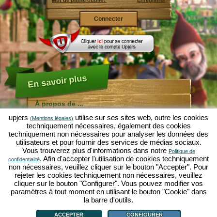
Mot de passe oublié?
Enregistrer
En savoir plus
À propos de ...
upjers
utilise sur ses sites web, outre les cookies
À propos de Molehill Empire
(Mentions légales)
techniquement nécessaires, également des cookies
Molehill Empire est un jeu de simulation amusant
techniquement non nécessaires pour analyser les données des
centré sur le microcosme jardin. Comme jeu par
utilisateurs et pour fournir des services de médias sociaux.
navigateur gratuit, le jeu est disponible immédiatement,
Vous trouverez plus d'informations dans notre
sans téléchargement.
Politique de
. Afin d'accepter l'utilisation de cookies techniquement
confidentialité
Comme nain de jardin industrieux, tu peux ici créer ton
non nécessaires, veuillez cliquer sur le bouton "Accepter". Pour
propre Jardin d'Éden. Salade, carottes, fraises,
rejeter les cookies techniquement non nécessaires, veuillez
tournesols ou cerises - c'est à toi de décider quelles
cliquer sur le bouton "Configurer". Vous pouvez modifier vos
plantes tu voudrais cultiver.
paramètres à tout moment en utilisant le bouton "Cookie" dans
Viens chez les villages Vertes Vallée et Nainsville pour
la barre d'outils.
À propos de ...
|
L'histoire
|
Caractéristiques
|
Règles
|
faire du commerce avec d'autres joueurs et pour
déclaration de protection des données
|
CGU
|
Forum
|
Support
|
Mentions Légales
|
acheter des nouvelles plantes et decorations, qui vont
upjers GmbH & Co. KG
|
Gérer cookies
ACCEPTER
CONFIGURER