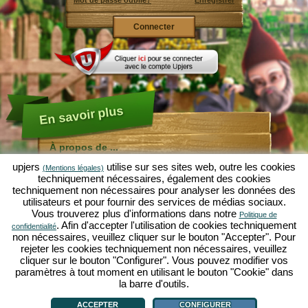
Mot de passe oublié?
Enregistrer
En savoir plus
À propos de ...
upjers
utilise sur ses sites web, outre les cookies
À propos de Molehill Empire
(Mentions légales)
techniquement nécessaires, également des cookies
Molehill Empire est un jeu de simulation amusant
techniquement non nécessaires pour analyser les données des
centré sur le microcosme jardin. Comme jeu par
utilisateurs et pour fournir des services de médias sociaux.
navigateur gratuit, le jeu est disponible immédiatement,
Vous trouverez plus d'informations dans notre
sans téléchargement.
Politique de
. Afin d'accepter l'utilisation de cookies techniquement
confidentialité
Comme nain de jardin industrieux, tu peux ici créer ton
non nécessaires, veuillez cliquer sur le bouton "Accepter". Pour
propre Jardin d'Éden. Salade, carottes, fraises,
rejeter les cookies techniquement non nécessaires, veuillez
tournesols ou cerises - c'est à toi de décider quelles
cliquer sur le bouton "Configurer". Vous pouvez modifier vos
plantes tu voudrais cultiver.
paramètres à tout moment en utilisant le bouton "Cookie" dans
Viens chez les villages Vertes Vallée et Nainsville pour
la barre d'outils.
À propos de ...
|
L'histoire
|
Caractéristiques
|
Règles
|
faire du commerce avec d'autres joueurs et pour
déclaration de protection des données
|
CGU
|
Forum
|
Support
|
Mentions Légales
|
acheter des nouvelles plantes et decorations, qui vont
upjers GmbH & Co. KG
|
Gérer cookies
ACCEPTER
CONFIGURER