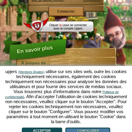
Mot de passe oublié?
Enregistrer
En savoir plus
À propos de ...
upjers
utilise sur ses sites web, outre les cookies
À propos de Molehill Empire
(Mentions légales)
techniquement nécessaires, également des cookies
Molehill Empire est un jeu de simulation amusant
techniquement non nécessaires pour analyser les données des
centré sur le microcosme jardin. Comme jeu par
utilisateurs et pour fournir des services de médias sociaux.
navigateur gratuit, le jeu est disponible immédiatement,
Vous trouverez plus d'informations dans notre
sans téléchargement.
Politique de
. Afin d'accepter l'utilisation de cookies techniquement
confidentialité
Comme nain de jardin industrieux, tu peux ici créer ton
non nécessaires, veuillez cliquer sur le bouton "Accepter". Pour
propre Jardin d'Éden. Salade, carottes, fraises,
rejeter les cookies techniquement non nécessaires, veuillez
tournesols ou cerises - c'est à toi de décider quelles
cliquer sur le bouton "Configurer". Vous pouvez modifier vos
plantes tu voudrais cultiver.
paramètres à tout moment en utilisant le bouton "Cookie" dans
Viens chez les villages Vertes Vallée et Nainsville pour
la barre d'outils.
À propos de ...
|
L'histoire
|
Caractéristiques
|
Règles
|
faire du commerce avec d'autres joueurs et pour
déclaration de protection des données
|
CGU
|
Forum
|
Support
|
Mentions Légales
|
acheter des nouvelles plantes et decorations, qui vont
upjers GmbH & Co. KG
|
Gérer cookies
ACCEPTER
CONFIGURER